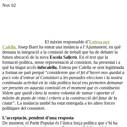
Nov 02
El màxim responsable d’
Entesa per
Calella
, Josep Barri ha entrat una instància a l’Ajuntament, en què
demana la integració a la comissió de treball que ha de debatre la
futura ubicació de la nova
Escola Salicrú
. En el text que la
formació política, sense representació al consistori, ha presentat i a
què ha tingut accés
infocalella
, Entesa per Calella se sent legitimada
a formar-ne part perquè “
considerem que el fet d’haver-nos quedat a
pocs vots d’entrar al Consistori a les passades eleccions i la nostra
continuada activitat en la vida política local ens permeten demanar
ser presents en aquesta comissió en el moment que es constitueixi.
Volem que quedi clara la nostra voluntat de sumar i aportar el
màxim de punts de vista i criteris a la construcció del futur de la
ciutat”.
La instància també ha estat entregada a les altres forces
polítiques del consistori.
L’acceptació, pendent d’una resposta
De moment, el Partit Popular és l’única força política que s’hi ha