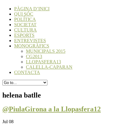
PÀGINA D’INICI
QUI SÓC
POLÍTICA
SOCIETAT
CULTURA
ESPORTS
ENTREVISTES
MONOGRÀFICS
MUNICIPALS 2015
CG2013
LLOPASFERA13
CALELLA-CAPARAN
CONTACTA
helena batlle
@PiulaGirona a la Llopasfera12
Jul 08