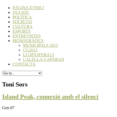
PÀGINA D’INICI
QUI SÓC
POLÍTICA
SOCIETAT
CULTURA
ESPORTS
ENTREVISTES
MONOGRÀFICS
MUNICIPALS 2015
CG2013
LLOPASFERA13
CALELLA-CAPARAN
CONTACTA
Toni Sors
Island Peak, connexió amb el silenci
Gen 07