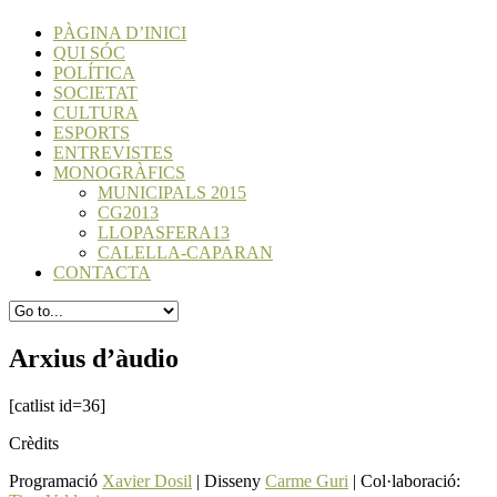
PÀGINA D’INICI
QUI SÓC
POLÍTICA
SOCIETAT
CULTURA
ESPORTS
ENTREVISTES
MONOGRÀFICS
MUNICIPALS 2015
CG2013
LLOPASFERA13
CALELLA-CAPARAN
CONTACTA
Arxius d’àudio
[catlist id=36]
Crèdits
Programació
Xavier Dosil
| Disseny
Carme Guri
| Col·laboració: