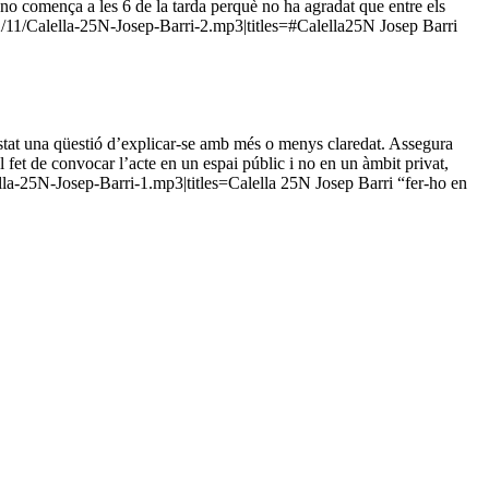
e no comença a les 6 de la tarda perquè no ha agradat que entre els
2/11/Calella-25N-Josep-Barri-2.mp3|titles=#Calella25N Josep Barri
a estat una qüestió d’explicar-se amb més o menys claredat. Assegura
l fet de convocar l’acte en un espai públic i no en un àmbit privat,
lla-25N-Josep-Barri-1.mp3|titles=Calella 25N Josep Barri “fer-ho en