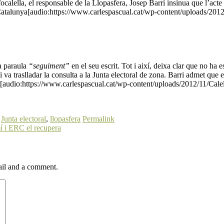
focalella, el responsable de la Llopasfera, Josep Barri insinua que l’act
 Catalunya[audio:https://www.carlespascual.cat/wp-content/uploads/201
la paraula
“seguiment”
en el seu escrit. Tot i així, deixa clar que no h
va traslladar la consulta a la Junta electoral de zona. Barri admet que e
mat[audio:https://www.carlespascual.cat/wp-content/uploads/2012/11/Cale
,
Junta electoral
,
llopasfera
Permalink
í i ERC el recupera
ail and a comment.