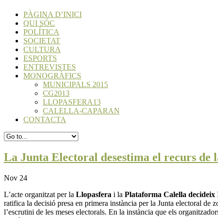
PÀGINA D’INICI
QUI SÓC
POLÍTICA
SOCIETAT
CULTURA
ESPORTS
ENTREVISTES
MONOGRÀFICS
MUNICIPALS 2015
CG2013
LLOPASFERA13
CALELLA-CAPARAN
CONTACTA
La Junta Electoral desestima el recurs de 
Nov 24
L’acte organitzat per la
Llopasfera
i la
Plataforma Calella decideix
ratifica la decisió presa en primera instància per la Junta electoral d
l’escrutini de les meses electorals. En la instància que els organitzado