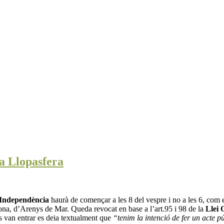
la Llopasfera
 Independència
haurà de començar a les 8 del vespre i no a les 6, com e
e zona, d’Arenys de Mar. Queda revocat en base a l’art.95 i 98 de la
Llei 
rs van entrar es deia textualment que
“tenim la intenció de fer un acte p