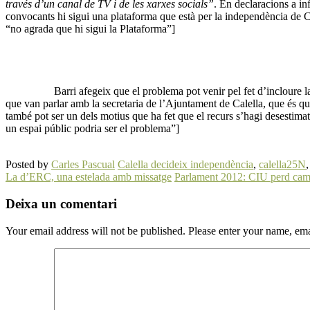
través d’un canal de TV i de les xarxes socials”
. En declaracions a in
convocants hi sigui una plataforma que està per la independència de
“no agrada que hi sigui la Plataforma”]
Barri afegeix que el problema pot venir pel fet d’incloure 
que van parlar amb la secretaria de l’Ajuntament de Calella, que és qui 
també pot ser un dels motius que ha fet que el recurs s’hagi desesti
un espai públic podria ser el problema”]
Posted by
Carles Pascual
Calella decideix independència
,
calella25N
La d’ERC, una estelada amb missatge
Parlament 2012: CIU perd cam
Deixa un comentari
Your email address will not be published. Please enter your name, em