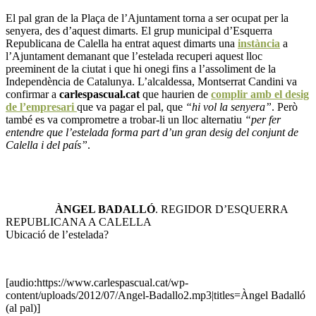
El pal gran de la Plaça de l’Ajuntament torna a ser ocupat per la
senyera, des d’aquest dimarts. El grup municipal d’Esquerra
Republicana de Calella ha entrat aquest dimarts una
instància
a
l’Ajuntament demanant que l’estelada recuperi aquest lloc
preeminent de la ciutat i que hi onegi fins a l’assoliment de la
Independència de Catalunya. L’alcaldessa, Montserrat Candini va
confirmar a
carlespascual.cat
que haurien de
complir amb el desig
de l’empresari
que va pagar el pal, que
“hi vol la senyera”
. Però
també es va comprometre a trobar-li un lloc alternatiu
“per fer
entendre que l’estelada forma part d’un gran desig del conjunt de
Calella i del país”
.
ÀNGEL BADALLÓ
. REGIDOR D’ESQUERRA
REPUBLICANA A CALELLA
Ubicació de l’estelada?
[audio:https://www.carlespascual.cat/wp-
content/uploads/2012/07/Angel-Badallo2.mp3|titles=Àngel Badalló
(al pal)]