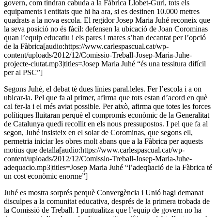
govern, com tindran cabuda a la Fàbrica Llobet-Guri, tots els
equipaments i entitats que hi ha ara, si es destinen 10.000 metres
quadrats a la nova escola. El regidor Josep Maria Juhé reconeix que
la seva posició no és fàcil: defensen la ubicació de Joan Corominas
quan l’equip educatiu i els pares i mares s’han decantat per l’opció
de la Fàbrica[audio:https://www.carlespascual.cat/wp-
content/uploads/2012/12/Comissio-Treball-Josep-Maria-Juhe-
projecte-ciutat.mp3|titles=Josep Maria Juhé “és una tessitura difícil
per al PSC”]
Segons Juhé, el debat té dues línies paral.leles. Fer l’escola i a on
ubicar-la. Pel que fa al primer, afirma que tots estan d’acord en què
cal fer-la i el més aviat possible. Per això, afirma que totes les forces
polítiques lluitaran perquè el compromís econòmic de la Generalitat
de Catalunya quedi recollit en els nous pressupostos. I pel que fa al
segon, Juhé insisteix en el solar de Corominas, que segons ell,
permetria iniciar les obres molt abans que a la Fàbrica per aquests
motius que detalla[audio:https://www.carlespascual.cat/wp-
content/uploads/2012/12/Comissio-Treball-Josep-Maria-Juhe-
adequacio.mp3|titles=Josep Maria Juhé “l’adeqüació de la Fàbrica té
un cost econòmic enorme”]
Juhé es mostra sorprés perquè Convergència i Unió hagi demanat
disculpes a la comunitat educativa, després de la primera trobada de
la Comissió de Treball. I puntualitza que l’equip de govern no ha