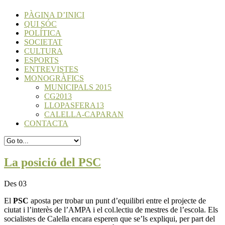
PÀGINA D’INICI
QUI SÓC
POLÍTICA
SOCIETAT
CULTURA
ESPORTS
ENTREVISTES
MONOGRÀFICS
MUNICIPALS 2015
CG2013
LLOPASFERA13
CALELLA-CAPARAN
CONTACTA
La posició del PSC
Des 03
El
PSC
aposta per trobar un punt d’equilibri entre el projecte de
ciutat i l’interès de l’AMPA i el col.lectiu de mestres de l’escola. Els
socialistes de Calella encara esperen que se’ls expliqui, per part del