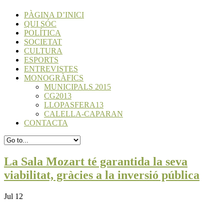
PÀGINA D’INICI
QUI SÓC
POLÍTICA
SOCIETAT
CULTURA
ESPORTS
ENTREVISTES
MONOGRÀFICS
MUNICIPALS 2015
CG2013
LLOPASFERA13
CALELLA-CAPARAN
CONTACTA
La Sala Mozart té garantida la seva
viabilitat, gràcies a la inversió pública
Jul 12