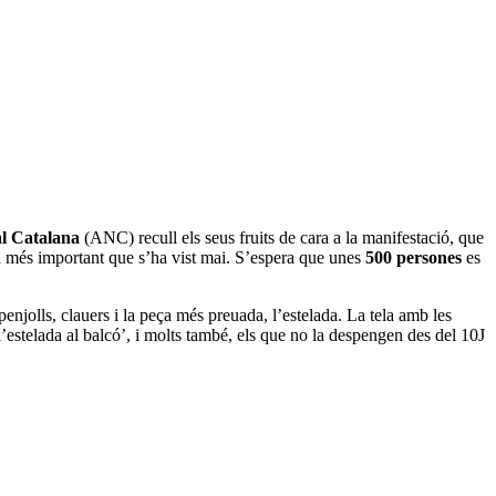
l Catalana
(ANC) recull els seus fruits de cara a la manifestació, que
a més important que s’ha vist mai. S’espera que unes
500 persones
es
njolls, clauers i la peça més preuada, l’estelada. La tela amb les
l’estelada al balcó’, i molts també, els que no la despengen des del 10J