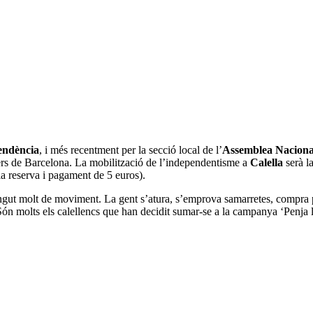
endència
, i més recentment per la secció local de l’
Assemblea Naciona
rers de Barcelona. La mobilització de l’independentisme a
Calella
serà l
ia reserva i pagament de 5 euros).
ingut molt de moviment. La gent s’atura, s’emprova samarretes, compra pe
. Són molts els calellencs que han decidit sumar-se a la campanya ‘Penja 