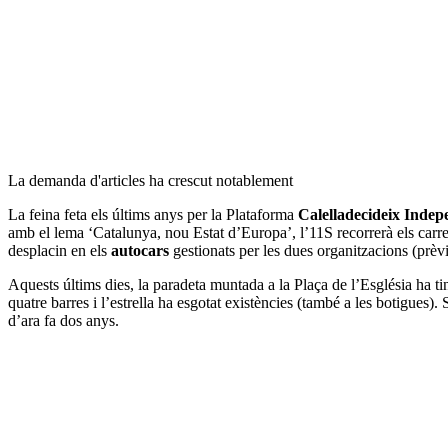
La demanda d'articles ha crescut notablement
La feina feta els últims anys per la Plataforma
Calelladecideix Indep
amb el lema ‘Catalunya, nou Estat d’Europa’, l’11S recorrerà els car
desplacin en els
autocars
gestionats per les dues organitzacions (prèv
Aquests últims dies, la paradeta muntada a la Plaça de l’Església ha t
quatre barres i l’estrella ha esgotat existències (també a les botigues)
d’ara fa dos anys.