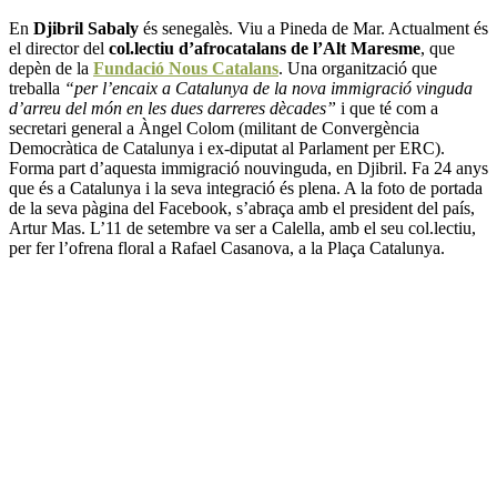
En
Djibril Sabaly
és senegalès. Viu a Pineda de Mar. Actualment és
el director del
col.lectiu d’afrocatalans de l’Alt Maresme
, que
depèn de la
Fundació Nous Catalans
. Una organització que
treballa
“per l’encaix a Catalunya de la nova immigració vinguda
d’arreu del món en les dues darreres dècades”
i que té com a
secretari general a Àngel Colom (militant de Convergència
Democràtica de Catalunya i ex-diputat al Parlament per ERC).
Forma part d’aquesta immigració nouvinguda, en Djibril. Fa 24 anys
que és a Catalunya i la seva integració és plena. A la foto de portada
de la seva pàgina del Facebook, s’abraça amb el president del país,
Artur Mas. L’11 de setembre va ser a Calella, amb el seu col.lectiu,
per fer l’ofrena floral a Rafael Casanova, a la Plaça Catalunya.