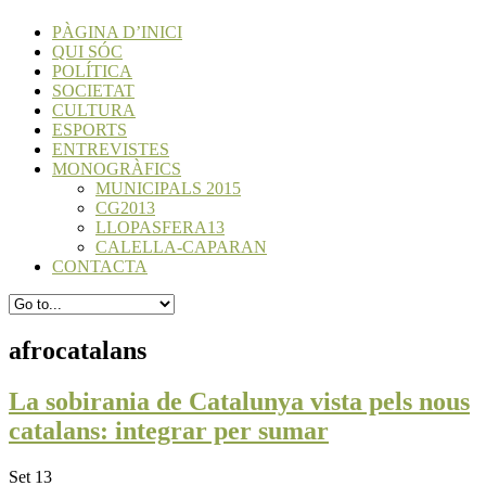
PÀGINA D’INICI
QUI SÓC
POLÍTICA
SOCIETAT
CULTURA
ESPORTS
ENTREVISTES
MONOGRÀFICS
MUNICIPALS 2015
CG2013
LLOPASFERA13
CALELLA-CAPARAN
CONTACTA
afrocatalans
La sobirania de Catalunya vista pels nous
catalans: integrar per sumar
Set 13