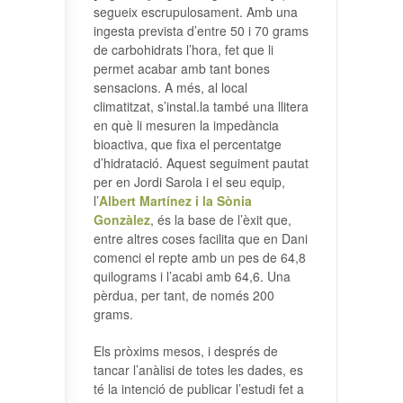
segueix escrupulosament. Amb una
ingesta prevista d’entre 50 i 70 grams
de carbohidrats l’hora, fet que li
permet acabar amb tant bones
sensacions. A més, al local
climatitzat, s’instal.la també una llitera
en què li mesuren la impedància
bioactiva, que fixa el percentatge
d’hidratació. Aquest seguiment pautat
per en Jordi Sarola i el seu equip,
l’
Albert Martínez i la Sònia
Gonzàlez
, és la base de l’èxit que,
entre altres coses facilita que en Dani
comenci el repte amb un pes de 64,8
quilograms i l’acabi amb 64,6. Una
pèrdua, per tant, de només 200
grams.
Els pròxims mesos, i després de
tancar l’anàlisi de totes les dades, es
té la intenció de publicar l’estudi fet a