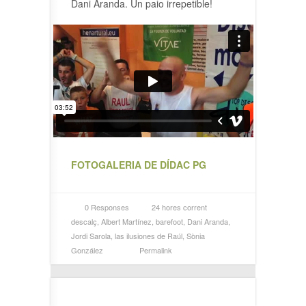
Dani Aranda. Un paio irrepetible!
FOTOGALERIA DE DÍDAC PG
0 Responses
24 hores corrent
descalç
,
Albert Martínez
,
barefoot
,
Dani Aranda
,
Jordi Sarola
,
las ilusiones de Raúl
,
Sònia
González
Permalink