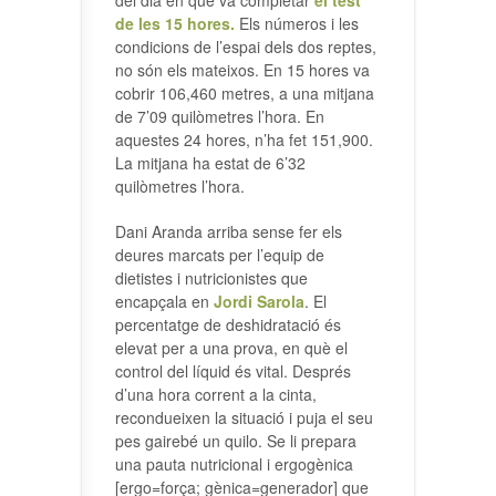
del dia en què va completar
el test
de les 15 hores.
Els números i les
condicions de l’espai dels dos reptes,
no són els mateixos. En 15 hores va
cobrir 106,460 metres, a una mitjana
de 7’09 quilòmetres l’hora. En
aquestes 24 hores, n’ha fet 151,900.
La mitjana ha estat de 6’32
quilòmetres l’hora.
Dani Aranda arriba sense fer els
deures marcats per l’equip de
dietistes i nutricionistes que
encapçala en
Jordi Sarola
. El
percentatge de deshidratació és
elevat per a una prova, en què el
control del líquid és vital. Després
d’una hora corrent a la cinta,
recondueixen la situació i puja el seu
pes gairebé un quilo. Se li prepara
una pauta nutricional i ergogènica
[ergo=força; gènica=generador] que