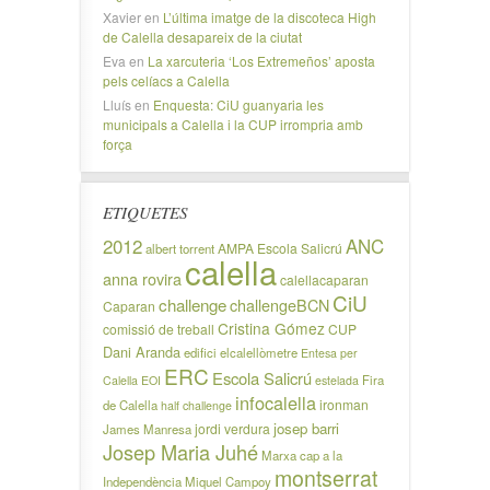
Xavier
en
L’última imatge de la discoteca High
de Calella desapareix de la ciutat
Eva
en
La xarcuteria ‘Los Extremeños’ aposta
pels celíacs a Calella
Lluís
en
Enquesta: CiU guanyaria les
municipals a Calella i la CUP irrompria amb
força
ETIQUETES
2012
ANC
AMPA Escola Salicrú
albert torrent
calella
anna rovira
calellacaparan
CiU
challenge
challengeBCN
Caparan
Cristina Gómez
comissió de treball
CUP
Dani Aranda
edifici
elcalellòmetre
Entesa per
ERC
Escola Salicrú
Fira
Calella
EOI
estelada
infocalella
ironman
de Calella
half challenge
josep barri
jordi verdura
James Manresa
Josep Maria Juhé
Marxa cap a la
montserrat
Independència
Miquel Campoy