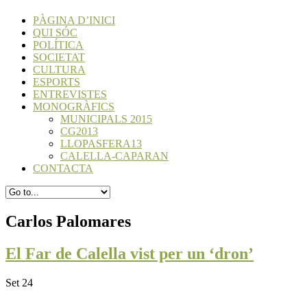
PÀGINA D’INICI
QUI SÓC
POLÍTICA
SOCIETAT
CULTURA
ESPORTS
ENTREVISTES
MONOGRÀFICS
MUNICIPALS 2015
CG2013
LLOPASFERA13
CALELLA-CAPARAN
CONTACTA
Carlos Palomares
El Far de Calella vist per un ‘dron’
Set 24