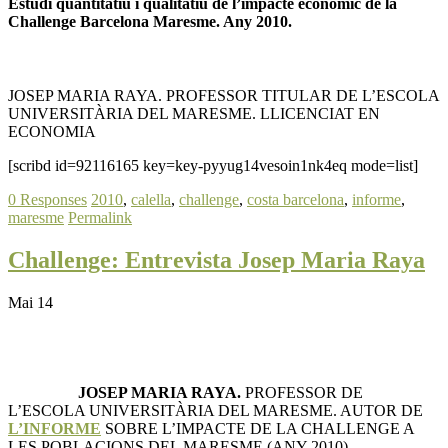
Estudi quantitatiu i qualitatiu de l’impacte econòmic de la
Challenge Barcelona Maresme. Any 2010.
JOSEP MARIA RAYA. PROFESSOR TITULAR DE L’ESCOLA
UNIVERSITÀRIA DEL MARESME. LLICENCIAT EN
ECONOMIA
[scribd id=92116165 key=key-pyyug14vesoin1nk4eq mode=list]
0 Responses
2010
,
calella
,
challenge
,
costa barcelona
,
informe
,
maresme
Permalink
Challenge: Entrevista Josep Maria Raya
Mai 14
JOSEP MARIA RAYA.
PROFESSOR DE
L’ESCOLA UNIVERSITÀRIA DEL MARESME. AUTOR DE
L’INFORME
SOBRE L’IMPACTE DE LA CHALLENGE A
LES POBLACIONS DEL MARESME (ANY 2010)