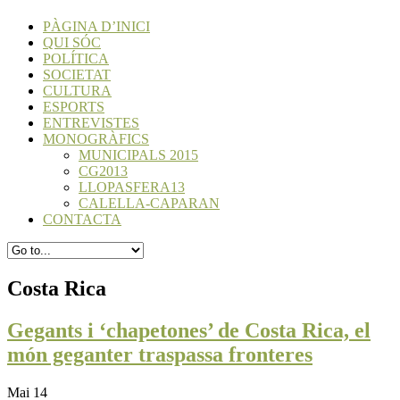
PÀGINA D’INICI
QUI SÓC
POLÍTICA
SOCIETAT
CULTURA
ESPORTS
ENTREVISTES
MONOGRÀFICS
MUNICIPALS 2015
CG2013
LLOPASFERA13
CALELLA-CAPARAN
CONTACTA
Costa Rica
Gegants i ‘chapetones’ de Costa Rica, el
món geganter traspassa fronteres
Mai 14