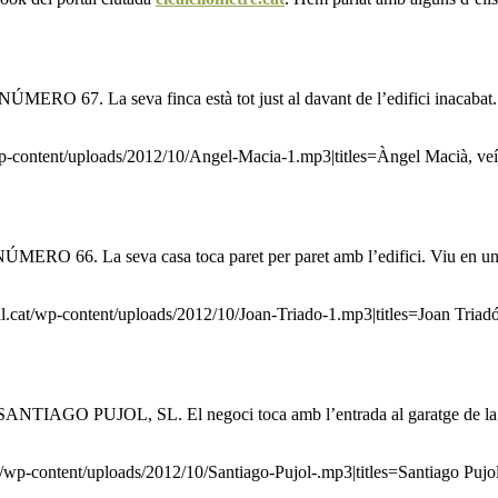
. La seva finca està tot just al davant de l’edifici inacabat. De
p-content/uploads/2012/10/Angel-Macia-1.mp3|titles=Àngel Macià, veí “
 La seva casa toca paret per paret amb l’edifici. Viu en un baix i 
l.cat/wp-content/uploads/2012/10/Joan-Triado-1.mp3|titles=Joan Triadó, 
O PUJOL, SL. El negoci toca amb l’entrada al garatge de la finca, 
/wp-content/uploads/2012/10/Santiago-Pujol-.mp3|titles=Santiago Pujol, 