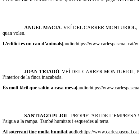
ÀNGEL MACIÀ
. VEÍ DEL CARRER MONTURIOL, NÚMERO 67
quan volen.
L’edifici és un cau d’animals
[audio:https://www.carlespascual.cat/w
JOAN TRIADÓ
. VEÍ DEL CARRER MONTURIOL, NÚMERO 66.
l’interior de la finca inacabada.
És molt fàcil que saltin a casa meva
[audio:https://www.carlespascua
SANTIAGO PUJOL
. PROPIETARI DE L’EMPRESA SANTIAG
l’aigua a la rampa. També humitats i esquerdes al terra.
Al soterrani tinc molta humitat
[audio:https://www.carlespascual.cat