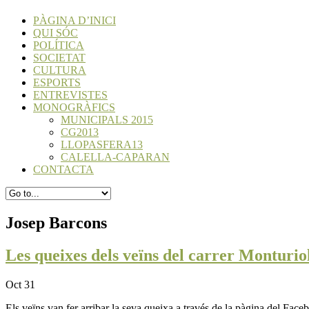
PÀGINA D’INICI
QUI SÓC
POLÍTICA
SOCIETAT
CULTURA
ESPORTS
ENTREVISTES
MONOGRÀFICS
MUNICIPALS 2015
CG2013
LLOPASFERA13
CALELLA-CAPARAN
CONTACTA
Josep Barcons
Les queixes dels veïns del carrer Monturio
Oct 31
Els veïns van fer arribar la seva queixa a través de la pàgina del Face