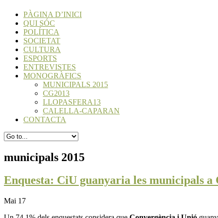
PÀGINA D’INICI
QUI SÓC
POLÍTICA
SOCIETAT
CULTURA
ESPORTS
ENTREVISTES
MONOGRÀFICS
MUNICIPALS 2015
CG2013
LLOPASFERA13
CALELLA-CAPARAN
CONTACTA
municipals 2015
Enquesta: CiU guanyaria les municipals a 
Mai 17
Un 74,1% dels enquestats considera que
Convergència i Unió
guanya