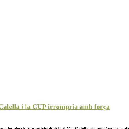
Calella i la CUP irrompria amb força
ria les eleccions
municipals
del 24-M a
Calella
, segons l’enquesta e