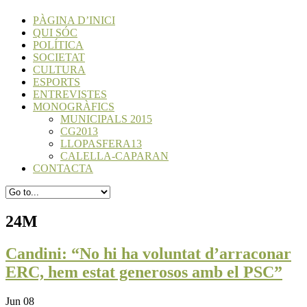
PÀGINA D’INICI
QUI SÓC
POLÍTICA
SOCIETAT
CULTURA
ESPORTS
ENTREVISTES
MONOGRÀFICS
MUNICIPALS 2015
CG2013
LLOPASFERA13
CALELLA-CAPARAN
CONTACTA
24M
Candini: “No hi ha voluntat d’arraconar
ERC, hem estat generosos amb el PSC”
Jun 08