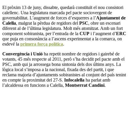
El pròxim 13 de juny, dissabte, quedarà constituït el nou consistori
calellenc. Una legislatura marcada pel pacte sociovergent de
governabilitat. L’augment de forces d’esquerres a l’
Ajuntament de
Calella
, malgrat la pèrdua de regidors del
PSC
, obre un escenari
diferent al de l’última legislatura. Molt més atomitzat. Amb un fort
component sobiranista, per l’entrada de la
CUP
i l’augment d’
ERC
que puja en consonància a l’ascens experimentat a la comarca, on
esdevé la
primera força política
.
Convergència i Unió
ha repetit nombre de regidors i gairebé de
votants, 45 més respecte al 2011, però s’ha decidit pel pacte amb el
PSC, amb qui ja arrossega bona sintonia dels dos últims anys. La
lògica local s’imposa a la nacional, fixada des del partit, i que
reclama majoria d’ajuntaments sobiranistes al conjunt del país tenint
en compte la proximitat del 27-S.
Infocalella
ha parlat amb
l’alcaldessa en funcions a Calella,
Montserrat Candini
.