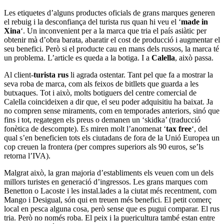
Les etiquetes d’alguns productes oficials de grans marques generen
el rebuig i la desconfiança del turista rus quan hi veu el ‘
made in
Xina
‘. Un inconvenient per a la marca que tria el país asiàtic per
obtenir mà d’obra barata, abaratir el cost de producció i augmentar el
seu benefici. Però si el producte cau en mans dels russos, la marca té
un problema. L’article es queda a la botiga. I a
Calella
, això passa.
Al client-
turista rus
li agrada ostentar. Tant pel que fa a mostrar la
seva roba de marca, com als feixos de bitllets que guarda a les
butxaques. Tot i això, molts botiguers del centre comercial de
Calella coincideixen a dir que, el seu poder adquisitiu ha baixat. Ja
no compren sense miraments, com en temporades anteriors, sinó que
fins i tot, regategen els preus o demanen un ‘skidka’ (traducció
fonètica de descompte). Es miren molt l’anomenat ‘
tax free
‘, del
qual s’en beneficien tots els ciutadans de fora de la Unió Europea un
cop creuen la frontera (per compres superiors als 90 euros, se’ls
retorna l’IVA).
Malgrat això, la gran majoria d’establiments els veuen com un dels
millors turistes en generació d’ingressos. Les grans marques com
Benetton o Lacoste i les instal.lades a la ciutat més recentment, com
Mango i Desigual, són qui en treuen més benefici. El petit comerç
local en pesca alguna cosa, però sense que es pugui comparar. El rus
tria. Però no només roba. El peix i la puericultura també estan entre