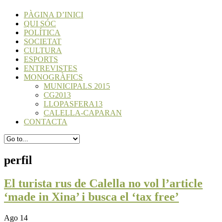
PÀGINA D’INICI
QUI SÓC
POLÍTICA
SOCIETAT
CULTURA
ESPORTS
ENTREVISTES
MONOGRÀFICS
MUNICIPALS 2015
CG2013
LLOPASFERA13
CALELLA-CAPARAN
CONTACTA
perfil
El turista rus de Calella no vol l’article
‘made in Xina’ i busca el ‘tax free’
Ago 14