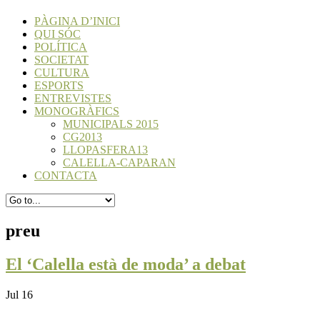
PÀGINA D’INICI
QUI SÓC
POLÍTICA
SOCIETAT
CULTURA
ESPORTS
ENTREVISTES
MONOGRÀFICS
MUNICIPALS 2015
CG2013
LLOPASFERA13
CALELLA-CAPARAN
CONTACTA
preu
El ‘Calella està de moda’ a debat
Jul 16