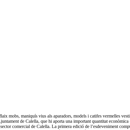
, flaix mobs, maniquís vius als aparadors, models i catifes vermelles vest
’Ajuntament de Calella, que hi aporta una important quantitat econòmica 
el sector comercial de Calella. La primera edició de l’esdeveniment compt