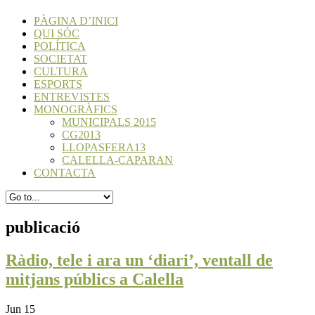
PÀGINA D’INICI
QUI SÓC
POLÍTICA
SOCIETAT
CULTURA
ESPORTS
ENTREVISTES
MONOGRÀFICS
MUNICIPALS 2015
CG2013
LLOPASFERA13
CALELLA-CAPARAN
CONTACTA
publicació
Ràdio, tele i ara un ‘diari’, ventall de
mitjans públics a Calella
Jun 15