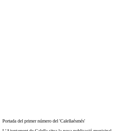
Portada del primer número del 'Calellaésmés'
L’Ajuntament de Calella situa la nova publicació municipal