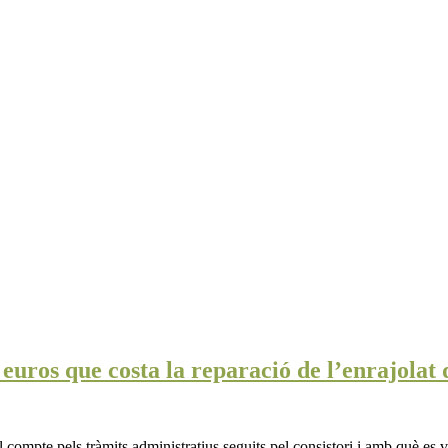
euros que costa la reparació de l’enrajolat
 compte pels tràmits administratius seguits pel consistori i amb què es 