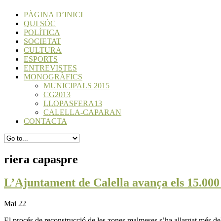
PÀGINA D’INICI
QUI SÓC
POLÍTICA
SOCIETAT
CULTURA
ESPORTS
ENTREVISTES
MONOGRÀFICS
MUNICIPALS 2015
CG2013
LLOPASFERA13
CALELLA-CAPARAN
CONTACTA
riera capaspre
L’Ajuntament de Calella avança els 15.000 
Mai 22
El procés de reconstrucció de les zones malmeses s’ha allargat més del