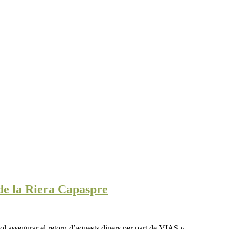
 de la Riera Capaspre
vol assegurar el retorn d’aquests diners per part de VIAS y