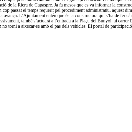
la Riera de Capaspre. Ja fa mesos que es va informar la constructora
n cop passat el temps requerit pel procediment administratiu, aquest dima
a avança. L’Ajuntament entén que és la constructora qui s’ha de fer càrre
ssivament, també s’actuarà a l’entrada a la Plaça del Bunyol, al carrer D
m no torni a aixecar-se amb el pas dels vehicles. El portal de participac