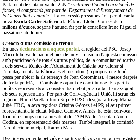
Parlament de Catalunya del 25N
“confirmen l’actual correlació de
forces, el compromís per part del Departament d’Ensenyament de
la Generalitat es manté”
. La concessió pressupostària per ubicar la
nova
Escola Carles Salicrú
a la Fàbrica Llobet-Guri és de
5
milions d’euros
, segons l’anunci fet per la consellera Irene Rigau el
passat mes de febrer.
Creació d’una comissió de treball
En unes
declaracions a aquest portal
, el regidor del PSC, Josep
Maria Juhé va demanar el mes de juny la creació d’aquesta comissió
amb participació de tots els grups polítics, de la comunitat educativa
i dels serveis tècnics de l’Ajuntament de Calella per valorar si
l’emplaçament a la Fàbrica és el més idoni (la proposta de Juhé
passa per ubicar-la als terrenys de Joan Corominas). 4 mesos després
de fer la petició, la Comissió és apunt de constituir-se. Els partits
polítics representats al consistori han rebut ja la carta i han assignat
els seus representants. Per part de Convergència i Unió, hi seran els
regidors Núria Parella i Jordi Sitjà. El PSC designarà Josep Maria
Juhé. ERC, la seva regidora Cristina Gómez i el PP, el seu primer
representant a la ciutat, Miquel Campoy. A més, ha estat convocat
Joaquím Camps com a president de l’AMPA de l’escola i Anna
Codina, en representació dels mestres. També integrarà la comissió
l’arquitecte municipal, Ramón Mas.
Des que es va fer la petició, els partits polítics van entrar per registre