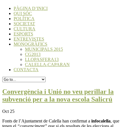
PÀGINA D’INICI
QUI SÓC
POLÍTICA
SOCIETAT
CULTURA
ESPORTS
ENTREVISTES
MONOGRÀFICS
MUNICIPALS 2015
CG2013
LLOPASFERA13
CALELLA-CAPARAN
CONTACTA
Convergència i Unió no veu perillar la
subvenció per a la nova escola Salicrú
Oct 25
Fonts de l’Ajuntament de Calella han confirmat a
infocalella
, que
tenen el
“convenciment”
que si els resultats de les eleccions al