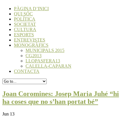
PÀGINA D’INICI
QUI SÓC
POLÍTICA
SOCIETAT
CULTURA
ESPORTS
ENTREVISTES
MONOGRÀFICS
MUNICIPALS 2015
CG2013
LLOPASFERA13
CALELLA-CAPARAN
CONTACTA
Joan Coromines: Josep Maria Juhé “hi
ha coses que no s’han portat bé”
Jun 13