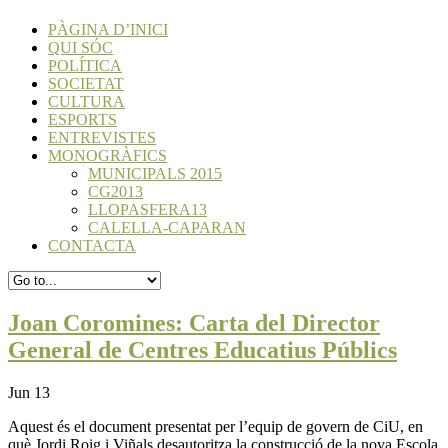
PÀGINA D’INICI
QUI SÓC
POLÍTICA
SOCIETAT
CULTURA
ESPORTS
ENTREVISTES
MONOGRÀFICS
MUNICIPALS 2015
CG2013
LLOPASFERA13
CALELLA-CAPARAN
CONTACTA
Joan Coromines: Carta del Director
General de Centres Educatius Públics
Jun 13
Aquest és el document presentat per l’equip de govern de CiU, en
què Jordi Roig i Viñals desautoritza la construcció de la nova Escola