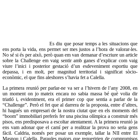
Es diu que posar temps a les situacions que
ens porta la vida, ens permet ser mes justos a l’hora de valorar-les.
No sé si és per això, però quan em van demanar d’escriure un article
sobre la Challenge em vaig sentir amb ganes d’explicar com vaig
viure l’inici i posterior gestació d’un esdeveniment esportiu que
depassa, i en molt, per magnitud territorial i significat sòcio-
econòmic, el que fins aleshores s’havia fet a Calella.
La primera reunió per parlar-ne va ser a l’hivern de l’any 2008, en
un moment on jo mateix encara no sabia massa bé què volia dir
triatló i, evidentment, era el primer cop que sentia a parlar de la
“Challenge”. Però el fet que al darrera de la proposta, entre d’altres,
hi hagués un empresari de la nostra ciutat que en els moments del
“boom” immobiliari preferís fer una piscina olímpica a construir més
pisos, ens predisposava a escoltar atentament. A la primera reunió ja
ens vam adonar que el camí per a realitzar la prova no seria gens
fàcil. Caldria, només per posar un exemple, tallar la NII entre El
Masnou i Calella. Paraules majors que requeririen de compromisos