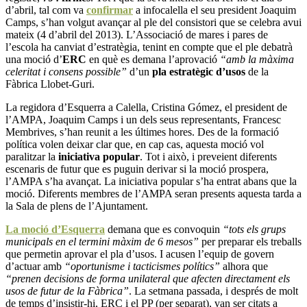
d’abril, tal com va
confirmar
a infocalella el seu president Joaquim
Camps, s’han volgut avançar al ple del consistori que se celebra avui
mateix (4 d’abril del 2013). L’Associació de mares i pares de
l’escola ha canviat d’estratègia, tenint en compte que el ple debatrà
una moció d’
ERC
en què es demana l’aprovació
“amb la màxima
celeritat i consens possible”
d’un
pla estratègic d’usos
de la
Fàbrica Llobet-Guri.
La regidora d’Esquerra a Calella, Cristina Gómez, el president de
l’AMPA, Joaquim Camps i un dels seus representants, Francesc
Membrives, s’han reunit a les últimes hores. Des de la formació
política volen deixar clar que, en cap cas, aquesta moció vol
paralitzar la
iniciativa popular
. Tot i això, i preveient diferents
escenaris de futur que es puguin derivar si la moció prospera,
l’AMPA s’ha avançat. La iniciativa popular s’ha entrat abans que la
moció. Diferents membres de l’AMPA seran presents aquesta tarda a
la Sala de plens de l’Ajuntament.
La moció d’Esquerra
demana que es convoquin
“tots els grups
municipals en el termini màxim de 6 mesos”
per preparar els treballs
que permetin aprovar el pla d’usos. I acusen l’equip de govern
d’actuar amb
“oportunisme i tacticismes polítics”
alhora que
“prenen decisions de forma unilateral que afecten directament els
usos de futur de la Fàbrica”
. La setmana passada, i després de molt
de temps d’insistir-hi, ERC i el PP (per separat), van ser citats a