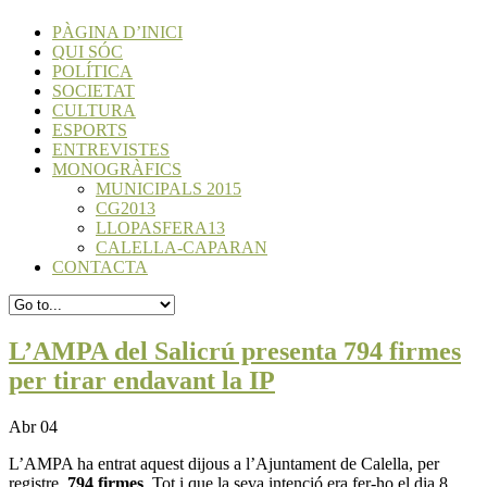
PÀGINA D’INICI
QUI SÓC
POLÍTICA
SOCIETAT
CULTURA
ESPORTS
ENTREVISTES
MONOGRÀFICS
MUNICIPALS 2015
CG2013
LLOPASFERA13
CALELLA-CAPARAN
CONTACTA
L’AMPA del Salicrú presenta 794 firmes
per tirar endavant la IP
Abr 04
L’AMPA ha entrat aquest dijous a l’Ajuntament de Calella, per
registre,
794 firmes
. Tot i que la seva intenció era fer-ho el dia 8