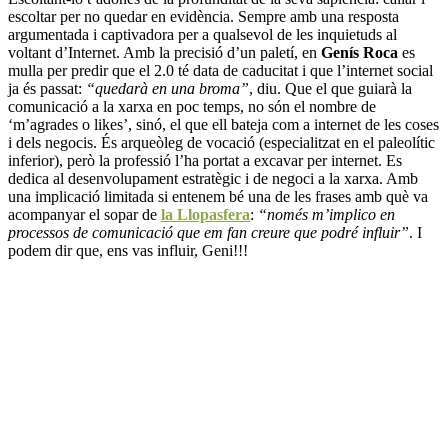
escoltar per no quedar en evidència. Sempre amb una resposta
argumentada i captivadora per a qualsevol de les inquietuds al
voltant d’Internet. Amb la precisió d’un paletí, en
Genís Roca
es
mulla per predir que el 2.0 té data de caducitat i que l’internet social
ja és passat:
“quedarà en una broma”
, diu. Que el que guiarà la
comunicació a la xarxa en poc temps, no són el nombre de
‘m’agrades o likes’, sinó, el que ell bateja com a internet de les coses
i dels negocis. És arqueòleg de vocació (especialitzat en el paleolític
inferior), però la professió l’ha portat a excavar per internet. Es
dedica al desenvolupament estratègic i de negoci a la xarxa. Amb
una implicació limitada si entenem bé una de les frases amb què va
acompanyar el sopar de
la Llopasfera
:
“només m’implico en
processos de comunicació que em fan creure que podré influir”
. I
podem dir que, ens vas influir, Geni!!!