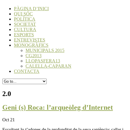
PÀGINA D’INICI
QUI SÓC
POLÍTICA
SOCIETAT
CULTURA
ESPORTS
ENTREVISTES
MONOGRÀFICS
MUNICIPALS 2015
CG2013
LLOPASFERA13
CALELLA-CAPARAN
CONTACTA
2.0
Geni (s) Roca: l’arqueòleg d’Internet
Oct 21
Escoltant-lo t’adones de la profunditat de la seva sapiència: callar i