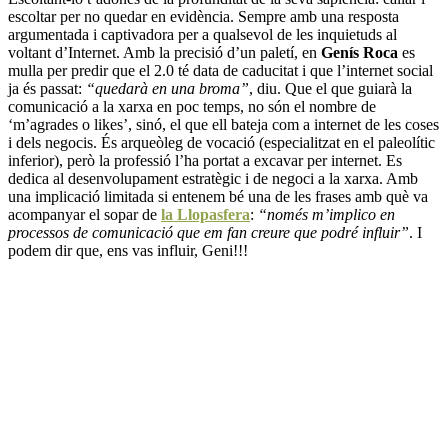
escoltar per no quedar en evidència. Sempre amb una resposta
argumentada i captivadora per a qualsevol de les inquietuds al
voltant d’Internet. Amb la precisió d’un paletí, en
Genís Roca
es
mulla per predir que el 2.0 té data de caducitat i que l’internet social
ja és passat:
“quedarà en una broma”
, diu. Que el que guiarà la
comunicació a la xarxa en poc temps, no són el nombre de
‘m’agrades o likes’, sinó, el que ell bateja com a internet de les coses
i dels negocis. És arqueòleg de vocació (especialitzat en el paleolític
inferior), però la professió l’ha portat a excavar per internet. Es
dedica al desenvolupament estratègic i de negoci a la xarxa. Amb
una implicació limitada si entenem bé una de les frases amb què va
acompanyar el sopar de
la Llopasfera
:
“només m’implico en
processos de comunicació que em fan creure que podré influir”
. I
podem dir que, ens vas influir, Geni!!!