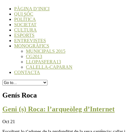
PÀGINA D’INICI
QUI SÓC
POLÍTICA
SOCIETAT
CULTURA
ESPORTS
ENTREVISTES
MONOGRÀFICS
MUNICIPALS 2015
CG2013
LLOPASFERA13
CALELLA-CAPARAN
CONTACTA
Genís Roca
Geni (s) Roca: l’arqueòleg d’Internet
Oct 21
Escoltant-lo t’adones de la profunditat de la seva sapiència: callar i