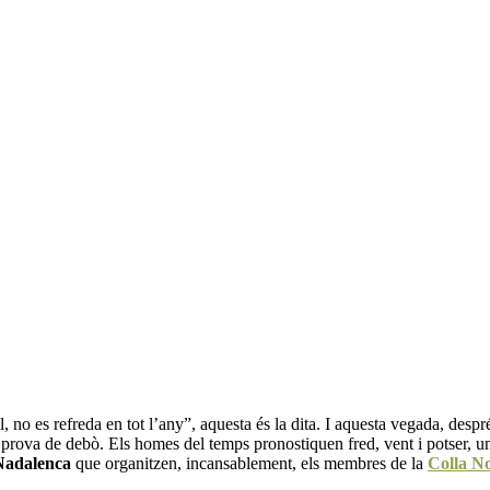
 no es refreda en tot l’any”, aquesta és la dita. I aquesta vegada, despré
prova de debò. Els homes del temps pronostiquen fred, vent i potser, u
Nadalenca
que organitzen, incansablement, els membres de la
Colla N