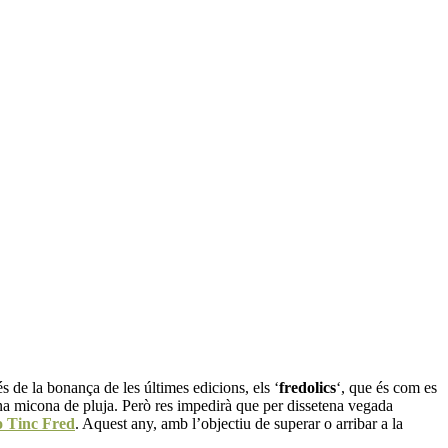
s de la bonança de les últimes edicions, els ‘
fredolics
‘, que és com es
na micona de pluja. Però res impedirà que per dissetena vegada
o Tinc Fred
. Aquest any, amb l’objectiu de superar o arribar a la