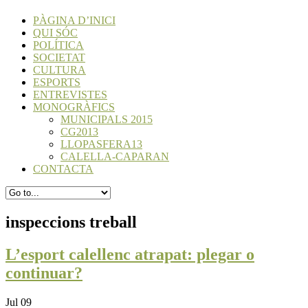
PÀGINA D’INICI
QUI SÓC
POLÍTICA
SOCIETAT
CULTURA
ESPORTS
ENTREVISTES
MONOGRÀFICS
MUNICIPALS 2015
CG2013
LLOPASFERA13
CALELLA-CAPARAN
CONTACTA
inspeccions treball
L’esport calellenc atrapat: plegar o
continuar?
Jul 09