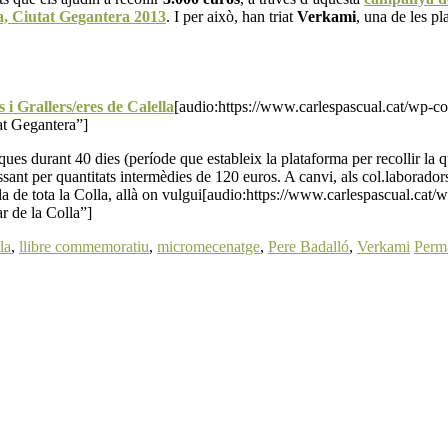
a, Ciutat Gegantera 2013
. I per això, han triat
Verkami
, una de les p
 i Grallers/eres de Calella
[audio:https://www.carlespascual.cat/wp-
at Gegantera”]
es durant 40 dies (període que estableix la plataforma per recollir la 
assant per quantitats intermèdies de 120 euros. A canvi, als col.laborado
tzada de tota la Colla, allà on vulgui[audio:https://www.carlespascual
r de la Colla”]
la
,
llibre commemoratiu
,
micromecenatge
,
Pere Badalló
,
Verkami
Perm