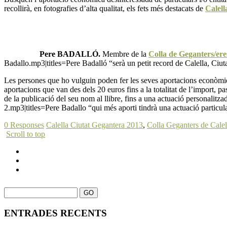
recollirà, en fotografies d’alta qualitat, els fets més destacats de
Calell
Pere BADALLÓ.
Membre de la
Colla de Geganters/eres
Badallo.mp3|titles=Pere Badalló “serà un petit record de Calella, Ciut
Les persones que ho vulguin poden fer les seves aportacions econòmiqu
aportacions que van des dels 20 euros fins a la totalitat de l’import, p
de la publicació del seu nom al llibre, fins a una actuació personali
2.mp3|titles=Pere Badallo “qui més aporti tindrà una actuació particula
0 Responses
Calella Ciutat Gegantera 2013
,
Colla Geganters de Calel
Scroll to top
ENTRADES RECENTS