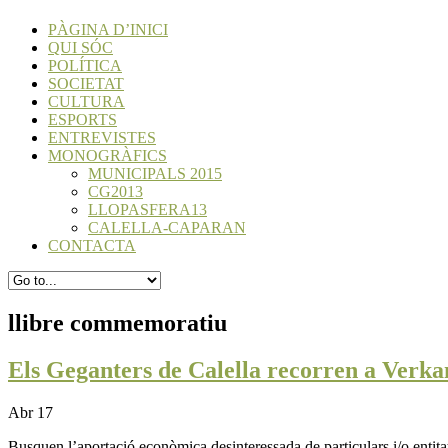
PÀGINA D’INICI
QUI SÓC
POLÍTICA
SOCIETAT
CULTURA
ESPORTS
ENTREVISTES
MONOGRÀFICS
MUNICIPALS 2015
CG2013
LLOPASFERA13
CALELLA-CAPARAN
CONTACTA
llibre commemoratiu
Els Geganters de Calella recorren a Verk
Abr 17
Busquen l’aportació econòmica desinteressada de particulars i/o entitat