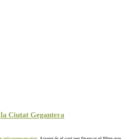
 la Ciutat Gegantera
e micromecenatge
. Aquest és el cost per finançar el llibre que