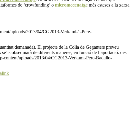
lataformes de ‘crowfunding’ o
micromecenatge
més esteses a la xarxa.
content/uploads/2013/04/CG2013-Verkami-1-Pere-
quantitat demanada). El projecte de la Colla de Geganters preveu
rs se’ls obsequiarà de diferents maneres, en funció de l’aportació: des
.cat/wp-content/uploads/2013/04/CG2013-Verkami-Pere-Badallo-
alink