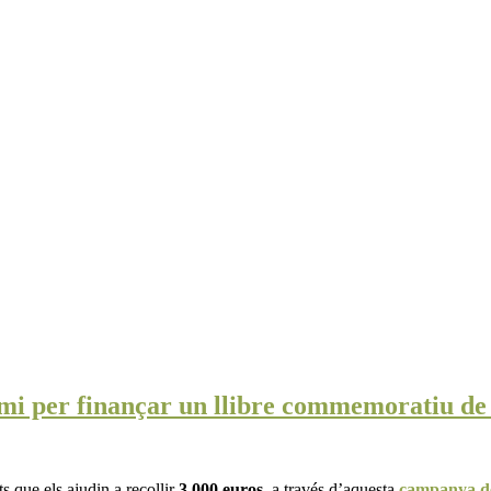
ami per finançar un llibre commemoratiu de
s que els ajudin a recollir
3.000 euros
, a través d’aquesta
campanya d