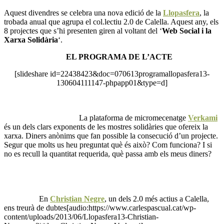
Aquest divendres se celebra una nova edició de la
Llopasfera
, la
trobada anual que agrupa el col.lectiu 2.0 de Calella. Aquest any, els
8 projectes que s’hi presenten giren al voltant del ‘
Web Social i la
Xarxa Solidària
‘.
EL PROGRAMA DE L’ACTE
[slideshare id=22438423&doc=070613programallopasfera13-
130604111147-phpapp01&type=d]
La plataforma de micromecenatge
Verkami
és un dels clars exponents de les mostres solidàries que ofereix la
xarxa. Diners anònims que fan possible la consecució d’un projecte.
Segur que molts us heu preguntat què és això? Com funciona? I si
no es recull la quantitat requerida, què passa amb els meus diners?
En
Christian Negre
, un dels 2.0 més actius a Calella,
ens treurà de dubtes[audio:https://www.carlespascual.cat/wp-
content/uploads/2013/06/Llopasfera13-Christian-