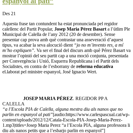
espanyol al pati”
Des 21
Aquesta frase tan contundent ha estat pronunciada pel regidor
calellenc del Partit Popular,
Josep Maria Pérez Basart
a l’útlim Ple
Municipal de Calella de l’any 2012 (20 de desembre). Sense
presentar cap prova amb què contrastar una asseveració d’aquest
tipus, va acabar la seva alocució dient
“jo no m’invento res, a mí
m’ho expliquen”.
Va ser el final del discurs amb què Pérez Basart va
mostrar l’opinió del seu partit cap a una moció conjunta, presentada
per Convergència i Unió, Esquerra Republicana i el Partit dels
Socialistes, en contra de l’esborrany de
reforma educativa
el.laborat pel ministre espanyol, José Ignacio Wert.
JOSEP MARIA PÉREZ
. REGIDOR PP A
CALELLA
“a l’Escola PIA de Calella, alguna mestra diu als nanos que no
parlin en espanyol al pati”
[audio:https://www.carlespascual.cat/wp-
content/uploads/2012/12/Catala-Escola-PIA-Josep-Maria-Perez-
1.mp3|titles=Josep Maria Perez “a l’Escola PIA, alguna professora li
diu als nanos petits que a l’esbarjo parlin en espanyol”]