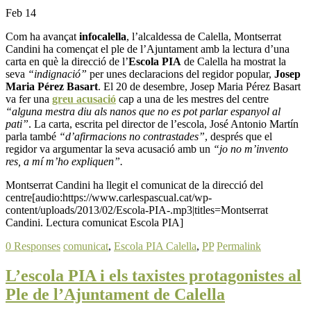
Feb 14
Com ha avançat
infocalella
, l’alcaldessa de Calella, Montserrat
Candini ha començat el ple de l’Ajuntament amb la lectura d’una
carta en què la direcció de l’
Escola PIA
de Calella ha mostrat la
seva
“indignació”
per unes declaracions del regidor popular,
Josep
Maria Pérez Basart
. El 20 de desembre, Josep Maria Pérez Basart
va fer una
greu acusació
cap a una de les mestres del centre
“alguna mestra diu als nanos que no es pot parlar espanyol al
pati”
. La carta, escrita pel director de l’escola, José Antonio Martín
parla també
“d’afirmacions no contrastades”
, després que el
regidor va argumentar la seva acusació amb un
“jo no m’invento
res, a mí m’ho expliquen”.
Montserrat Candini ha llegit el comunicat de la direcció del
centre[audio:https://www.carlespascual.cat/wp-
content/uploads/2013/02/Escola-PIA-.mp3|titles=Montserrat
Candini. Lectura comunicat Escola PIA]
0 Responses
comunicat
,
Escola PIA Calella
,
PP
Permalink
L’escola PIA i els taxistes protagonistes al
Ple de l’Ajuntament de Calella