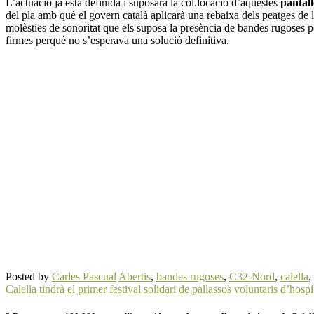
L’actuació ja està definida i suposarà la col.locació d’aquestes
pantall
del pla amb què el govern català aplicarà una rebaixa dels peatges de l
molèsties de sonoritat que els suposa la presència de bandes rugoses pe
firmes perquè no s’esperava una solució definitiva.
Posted by
Carles Pascual
Abertis
,
bandes rugoses
,
C32-Nord
,
calella
,
Calella tindrà el primer festival solidari de pallassos voluntaris d’hospi