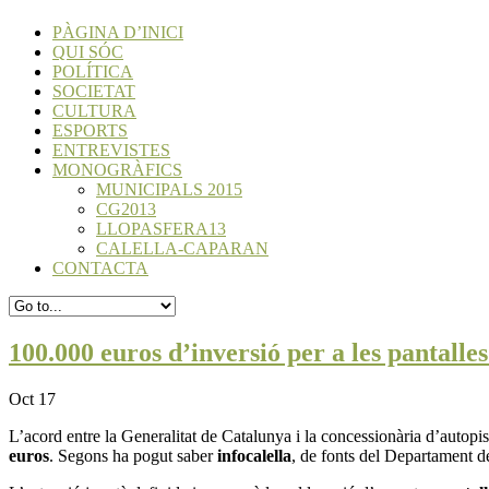
PÀGINA D’INICI
QUI SÓC
POLÍTICA
SOCIETAT
CULTURA
ESPORTS
ENTREVISTES
MONOGRÀFICS
MUNICIPALS 2015
CG2013
LLOPASFERA13
CALELLA-CAPARAN
CONTACTA
100.000 euros d’inversió per a les pantalles
Oct 17
L’acord entre la Generalitat de Catalunya i la concessionària d’autopi
euros
. Segons ha pogut saber
infocalella
, de fonts del Departament de 