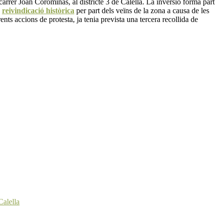
carrer Joan Corominas, al districte 3 de Calella. La inversió forma part
a
reivindicació històrica
per part dels veïns de la zona a causa de les
rents accions de protesta, ja tenia prevista una tercera recollida de
Calella