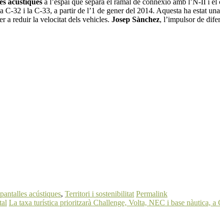
es acústiques
a l’espai que separa el ramal de connexió amb l’N-II i el 
a C-32 i la C-33, a partir de l’1 de gener del 2014. Aquesta ha estat un
r a reduir la velocitat dels vehicles.
Josep Sànchez
, l’impulsor de dife
pantalles acústiques
,
Territori i sostenibilitat
Permalink
tal
La taxa turística prioritzarà Challenge, Volta, NEC i base nàutica, a 