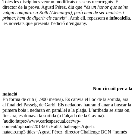
Totes les disciplines veuran modificats els seus recorreguts. El
director de la prova, Agustí Pérez, diu que
“és un honor que se’ns
vulgui comparar a Roth (Alemanya), però hem de ser realistes i
primer, hem de digerir els canvis”
. Amb ell, repassem a
infocalella
,
les novetats que presenta l’edició d’enguany.
Nou circuit per a la
natació
En forma de cub (1.900 metres). Es canvia el lloc de la sortida, ara
al final del Passeig de Garbí. Els nedadors hauran d’anar a buscar la
primera boia i nedaran en paral.lel a la platja. L’arribada se situa on,
fins ara, es donava la sortida (a l’alçada de la Gavina).
[audio:https://www.carlespascual.cat/wp-
content/uploads/2013/01/Half-Challenge-Agusti-
natacio.mp3|titles=Agustí Pérez, director Challenge BCN “només