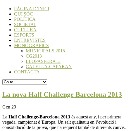
PÀGINA D’INICI
QUI SÓC
POLÍTICA
SOCIETAT
CULTURA
ESPORTS
ENTREVISTES
MONOGRÀFICS
MUNICIPALS 2015
CG2013
LLOPASFERA13
CALELLA-CAPARAN
CONTACTA
La nova Half Challenge Barcelona 2013
Gen 29
La
Half Challenge-Barcelona 2013
és aquest any, i per primera
vegada, campionat d’Europa. Un salt qualitatiu en l’evolució i
consolidació de la prova, que ha requerit també de diferents canvis.