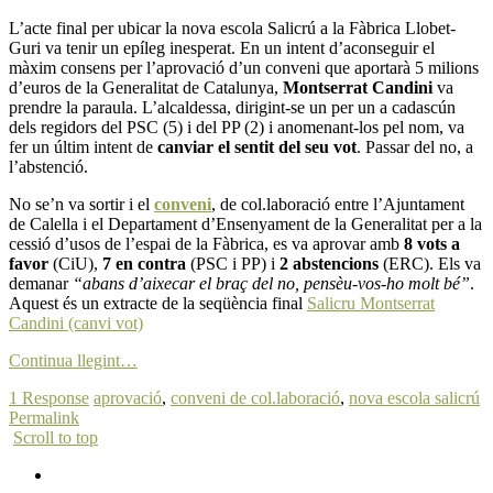
L’acte final per ubicar la nova escola Salicrú a la Fàbrica Llobet-
Guri va tenir un epíleg inesperat. En un intent d’aconseguir el
màxim consens per l’aprovació d’un conveni que aportarà 5 milions
d’euros de la Generalitat de Catalunya,
Montserrat Candini
va
prendre la paraula. L’alcaldessa, dirigint-se un per un a cadascún
dels regidors del PSC (5) i del PP (2) i anomenant-los pel nom, va
fer un últim intent de
canviar el sentit del seu vot
. Passar del no, a
l’abstenció.
No se’n va sortir i el
conveni
, de col.laboració entre l’Ajuntament
de Calella i el Departament d’Ensenyament de la Generalitat per a la
cessió d’usos de l’espai de la Fàbrica, es va aprovar amb
8 vots a
favor
(CiU),
7 en contra
(PSC i PP) i
2 abstencions
(ERC). Els va
demanar
“abans d’aixecar el braç del no, pensèu-vos-ho molt bé”
.
Aquest és un extracte de la seqüència final
Salicru Montserrat
Candini (canvi vot)
Continua llegint…
1 Response
aprovació
,
conveni de col.laboració
,
nova escola salicrú
Permalink
Scroll to top