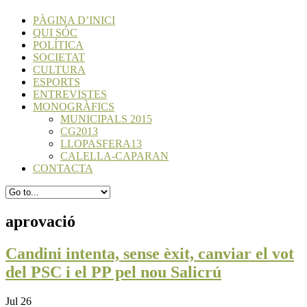
PÀGINA D’INICI
QUI SÓC
POLÍTICA
SOCIETAT
CULTURA
ESPORTS
ENTREVISTES
MONOGRÀFICS
MUNICIPALS 2015
CG2013
LLOPASFERA13
CALELLA-CAPARAN
CONTACTA
aprovació
Candini intenta, sense èxit, canviar el vot
del PSC i el PP pel nou Salicrú
Jul 26