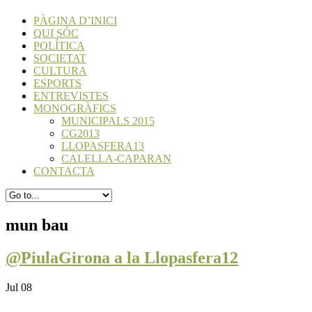
PÀGINA D’INICI
QUI SÓC
POLÍTICA
SOCIETAT
CULTURA
ESPORTS
ENTREVISTES
MONOGRÀFICS
MUNICIPALS 2015
CG2013
LLOPASFERA13
CALELLA-CAPARAN
CONTACTA
mun bau
@PiulaGirona a la Llopasfera12
Jul 08