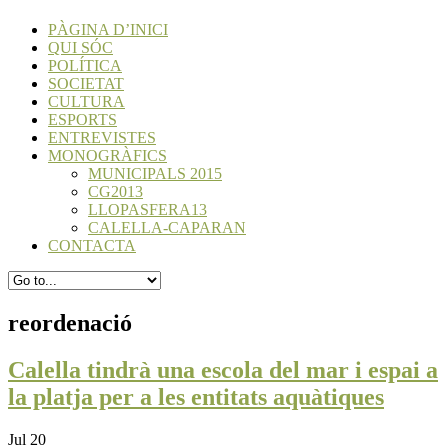
PÀGINA D’INICI
QUI SÓC
POLÍTICA
SOCIETAT
CULTURA
ESPORTS
ENTREVISTES
MONOGRÀFICS
MUNICIPALS 2015
CG2013
LLOPASFERA13
CALELLA-CAPARAN
CONTACTA
reordenació
Calella tindrà una escola del mar i espai a
la platja per a les entitats aquàtiques
Jul 20