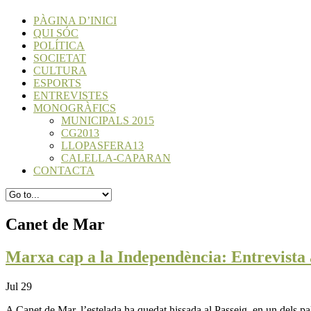
PÀGINA D’INICI
QUI SÓC
POLÍTICA
SOCIETAT
CULTURA
ESPORTS
ENTREVISTES
MONOGRÀFICS
MUNICIPALS 2015
CG2013
LLOPASFERA13
CALELLA-CAPARAN
CONTACTA
Canet de Mar
Marxa cap a la Independència: Entrevista
Jul 29
A Canet de Mar, l’estelada ha quedat hissada al Passeig, en un dels p