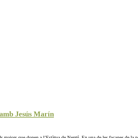
 amb Jesús Marín
als majors que donen a l’Estàtua de Neptú. En una de les façanes de la 