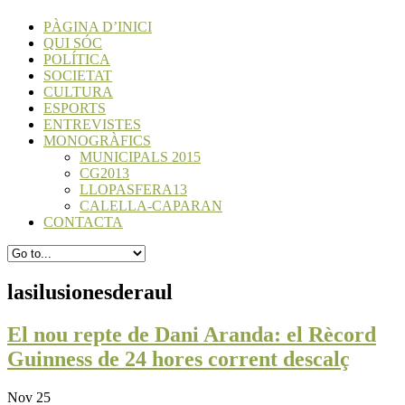
PÀGINA D’INICI
QUI SÓC
POLÍTICA
SOCIETAT
CULTURA
ESPORTS
ENTREVISTES
MONOGRÀFICS
MUNICIPALS 2015
CG2013
LLOPASFERA13
CALELLA-CAPARAN
CONTACTA
lasilusionesderaul
El nou repte de Dani Aranda: el Rècord
Guinness de 24 hores corrent descalç
Nov 25