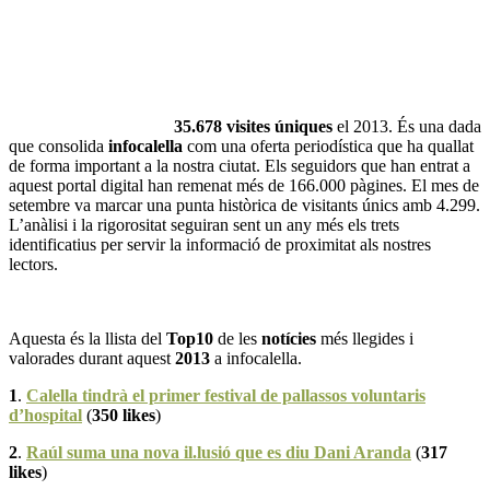
35.678 visites úniques
el 2013. És una dada
que consolida
infocalella
com una oferta periodística que ha quallat
de forma important a la nostra ciutat. Els seguidors que han entrat a
aquest portal digital han remenat més de 166.000 pàgines. El mes de
setembre va marcar una punta històrica de visitants únics amb 4.299.
L’anàlisi i la rigorositat seguiran sent un any més els trets
identificatius per servir la informació de proximitat als nostres
lectors.
Aquesta és la llista del
Top10
de les
notícies
més llegides i
valorades durant aquest
2013
a infocalella.
1
.
Calella tindrà el primer festival de pallassos voluntaris
d’hospital
(
350 likes
)
2
.
Raúl suma una nova il.lusió que es diu Dani Aranda
(
317
likes
)