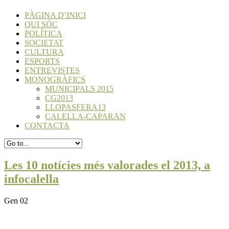
PÀGINA D’INICI
QUI SÓC
POLÍTICA
SOCIETAT
CULTURA
ESPORTS
ENTREVISTES
MONOGRÀFICS
MUNICIPALS 2015
CG2013
LLOPASFERA13
CALELLA-CAPARAN
CONTACTA
Les 10 notícies més valorades el 2013, a
infocalella
Gen 02